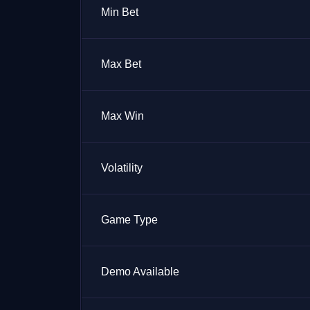
Min Bet
Max Bet
Max Win
Volatility
Game Type
Demo Available