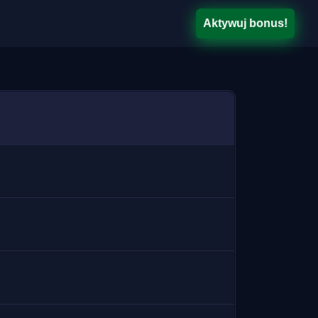
Aktywuj bonus!