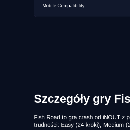
Mobile Compatibility
Szczegóły gry Fi
Fish Road to gra crash od iNOUT z p
trudności: Easy (24 kroki), Medium (