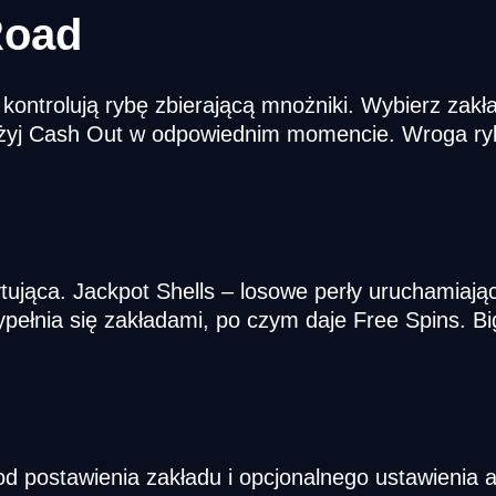
Road
kontrolują rybę zbierającą mnożniki. Wybierz zakła
żyj Cash Out w odpowiednim momencie. Wroga ryb
ytująca. Jackpot Shells – losowe perły uruchamiają
pełnia się zakładami, po czym daje Free Spins. Bi
od postawienia zakładu i opcjonalnego ustawieni