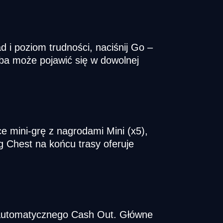
d i poziom trudności, naciśnij Go –
a może pojawić się w dowolnej
ce mini-grę z nagrodami Mini (x5),
g Chest na końcu trasy oferuje
a automatycznego Cash Out. Główne