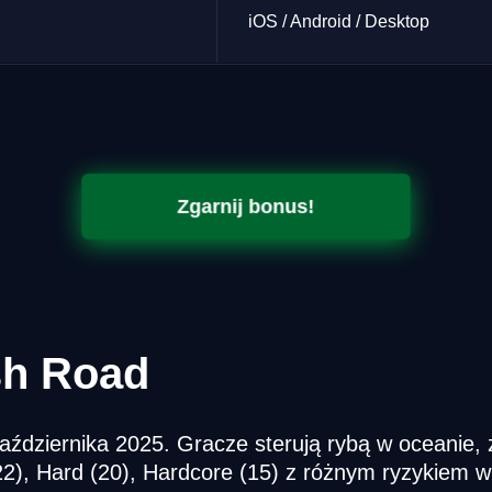
iOS / Android / Desktop
Zgarnij bonus!
sh Road
aździernika 2025. Gracze sterują rybą w oceanie, 
22), Hard (20), Hardcore (15) z różnym ryzykiem w